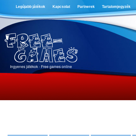
Legújabb játékok
Kapcsolat
Partnerek
Tartalomjegyzék
Ingyenes játékok - Free games online