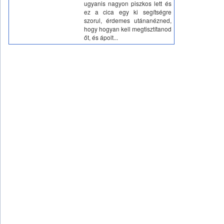
ugyanis nagyon piszkos lett és
ez a cica egy ki segítségre
szorul, érdemes utánanézned,
hogy hogyan kell megtisztítanod
őt, és ápolt...