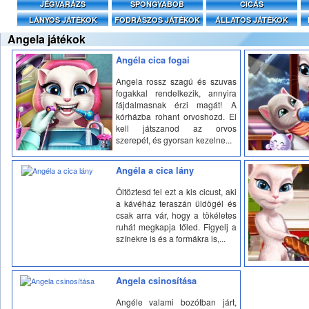
JÉGVARÁZS
SPONGYABOB
CICÁS
LÁNYOS JÁTÉKOK
FODRÁSZOS JÁTÉKOK
ÁLLATOS JÁTÉKOK
Angela játékok
Angéla cica fogai
Angela rossz szagú és szuvas
fogakkal rendelkezik, annyira
fájdalmasnak érzi magát! A
kórházba rohant orvoshozd. El
kell játszanod az orvos
szerepét, és gyorsan kezelne...
Angéla a cica lány
Öltöztesd fel ezt a kis cicust, aki
a kávéház teraszán üldögél és
csak arra vár, hogy a tökéletes
ruhát megkapja tőled. Figyelj a
színekre is és a formákra is,...
Angela csinosítása
Angéle valami bozótban járt,