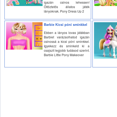
igazán csinos lehessen!
Öltöztetős állatos játék
lányoknak. Pony Dress Up 2
Barbie Kicsi póni sminkkel
Ebben a lányos lovas játákban
Barbiet varázsolhatod igazán
csinossá a kicsi póni sminkkel.
Igyekezz és sminkeld ki a
csajszit legjobb tudásod szerint.
Barbie Little Pony Makeover