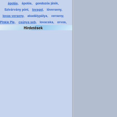
ápolás,
ápolós,
gondozós játék,
Szivárvány póni,
lovagol,
lóverseny,
lovas verseny,
akadálypálya,
verseny,
Pinkie Pie,
csúnya seb,
lovacska,
orvos,
Hirdetések