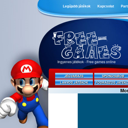
Legújabb játékok
Kapcsolat
Par
Ingyenes játékok - Free games online
JÉGVARÁZS
SPONGYABOB
LÁNYOS JÁTÉKOK
FODRÁSZOS JÁTÉK
Mon