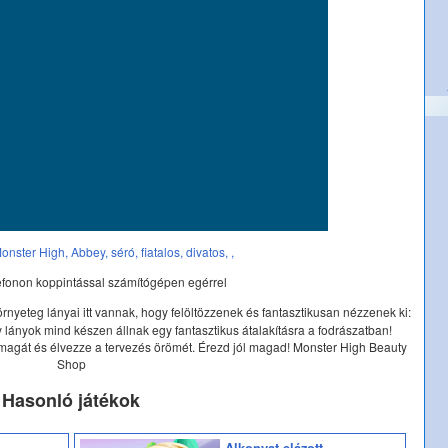
onster High,
Abbey,
séró,
fiatalos,
divatos,
,
efonon koppintással számítógépen egérrel
nyeteg lányai itt vannak, hogy felöltözzenek és fantasztikusan nézzenek ki:
y lányok mind készen állnak egy fantasztikus átalakításra a fodrászatban!
magát és élvezze a tervezés örömét. Érezd jól magad! Monster High Beauty
Shop
Hasonló játékok
Alkonyat elázott