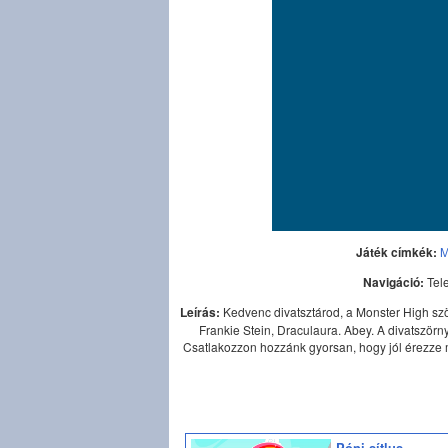
Játék címkék:
M
Navigáció:
Tel
Leírás:
Kedvenc divatsztárod, a Monster High ször
Frankie Stein, Draculaura. Abey. A divatszörn
Csatlakozzon hozzánk gyorsan, hogy jól érezze 
Póni sítlus