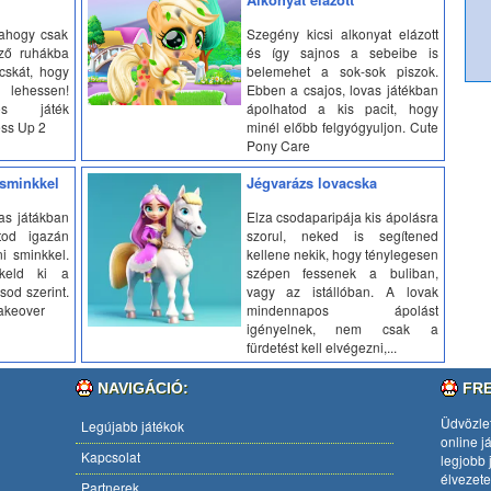
 ahogy csak
Szegény kicsi alkonyat elázott
ző ruhákba
és így sajnos a sebeibe is
acskát, hogy
belemehet a sok-sok piszok.
lehessen!
Ebben a csajos, lovas játékban
tos játék
ápolhatod a kis pacit, hogy
ess Up 2
minél előbb felgyógyuljon. Cute
Pony Care
 sminkkel
Jégvarázs lovacska
as játákban
Elza csodaparipája kis ápolásra
tod igazán
szorul, neked is segítened
ni sminkkel.
kellene nekik, hogy ténylegesen
keld ki a
szépen fessenek a buliban,
sod szerint.
vagy az istállóban. A lovak
Makeover
mindennapos ápolást
igényelnek, nem csak a
fürdetést kell elvégezni,...
NAVIGÁCIÓ:
FR
Üdvözle
Legújabb játékok
online
j
Kapcsolat
legjobb 
élvezete
Partnerek