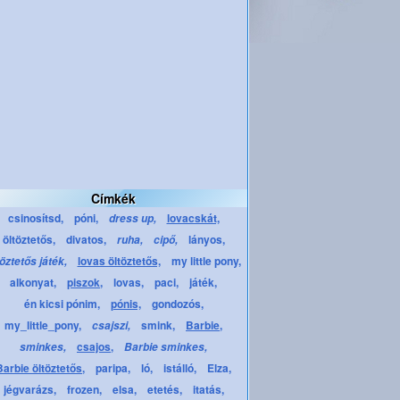
Címkék
csinosítsd,
póni,
lovacskát,
dress up,
öltöztetős,
divatos,
lányos,
ruha,
cipő,
lovas öltöztetős,
my little pony,
töztetős játék,
alkonyat,
piszok,
lovas,
paci,
játék,
én kicsi pónim,
pónis,
gondozós,
my_little_pony,
smink,
Barbie,
csajszi,
csajos,
sminkes,
Barbie sminkes,
Barbie öltöztetős,
paripa,
ló,
istálló,
Elza,
jégvarázs,
frozen,
elsa,
etetés,
itatás,