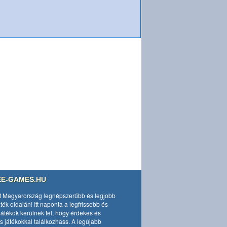
EE-GAMES.HU
t Magyarország legnépszerűbb és legjobb
áték
oldalán! Itt naponta a legfrissebb és
játékok kerülnek fel, hogy érdekes és
s játékokkal találkozhass. A legújabb