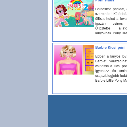
Csinosítsd pacidat,
szeretnéd! Különbö
öltöztetheted a lov
igazán csinos 
Öltöztetős álla
lányoknak. Pony Dr
Barbie Kicsi póni
Ebben a lányos lov
Barbiet varázsolha
csinossá a kicsi pó
Igyekezz és smin
csajszit legjobb tudá
Barbie Little Pony 