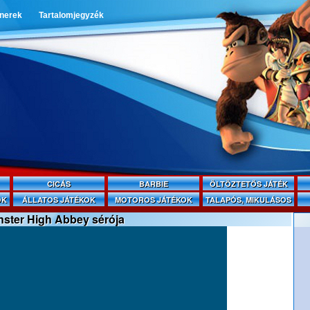
tnerek
Tartalomjegyzék
CICÁS
BARBIE
ÖLTÖZTETŐS JÁTÉK
OK
ÁLLATOS JÁTÉKOK
MOTOROS JÁTÉKOK
TALAPÓS, MIKULÁSOS
ster High Abbey sérója