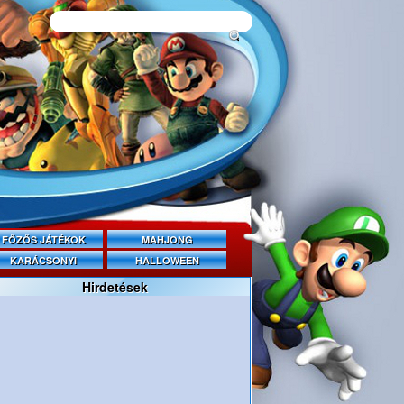
FŐZŐS JÁTÉKOK
MAHJONG
KARÁCSONYI
HALLOWEEN
Hirdetések