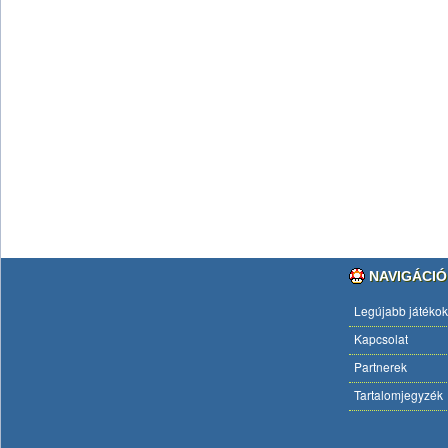
NAVIGÁCIÓ
Legújabb játékok
Kapcsolat
Partnerek
Tartalomjegyzék