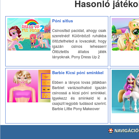
Hasonló játéko
Póni sítlus
Csinosítsd pacidat, ahogy csak
szeretnéd! Különböző ruhákba
öltöztetheted a lovacskát, hogy
igazán csinos lehessen!
Öltöztetős állatos játék
lányoknak. Pony Dress Up 2
Barbie Kicsi póni sminkkel
Ebben a lányos lovas játákban
Barbiet varázsolhatod igazán
csinossá a kicsi póni sminkkel.
Igyekezz és sminkeld ki a
csajszit legjobb tudásod szerint.
Barbie Little Pony Makeover
NAVIGÁCIÓ