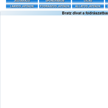
JÉGVARÁZS
SPONGYABOB
CICÁS
LÁNYOS JÁTÉKOK
FODRÁSZOS JÁTÉKOK
ÁLLATOS JÁTÉKOK
Bratz divat a fodrászatba