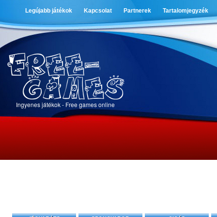
Legújabb játékok
Kapcsolat
Partnerek
Tartalomjegyzék
Ingyenes játékok - Free games online