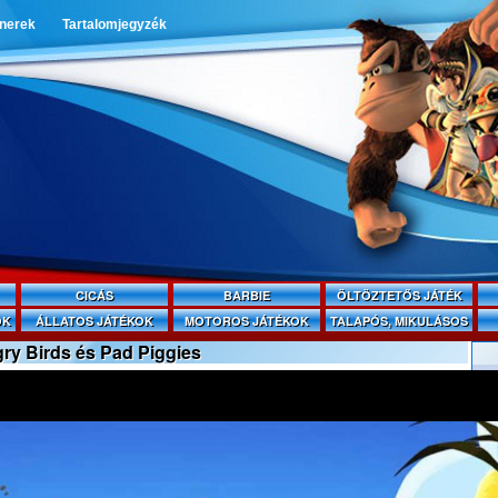
tnerek
Tartalomjegyzék
CICÁS
BARBIE
ÖLTÖZTETŐS JÁTÉK
OK
ÁLLATOS JÁTÉKOK
MOTOROS JÁTÉKOK
TALAPÓS, MIKULÁSOS
ry Birds és Pad Piggies