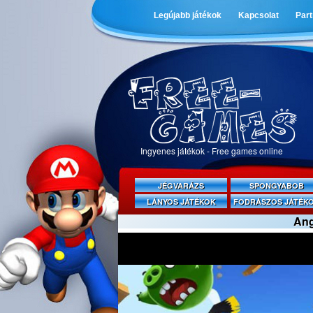
Legújabb játékok
Kapcsolat
Par
Ingyenes játékok - Free games online
JÉGVARÁZS
SPONGYABOB
LÁNYOS JÁTÉKOK
FODRÁSZOS JÁTÉK
Ang