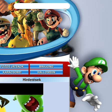
FŐZŐS JÁTÉKOK
MAHJONG
KARÁCSONYI
HALLOWEEN
Hirdetések