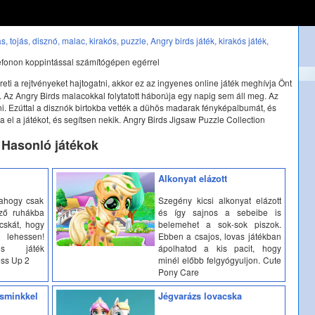
s,
tojás,
disznó,
malac,
kirakós,
puzzle,
Angry birds játék,
kirakós játék,
efonon koppintással számítógépen egérrel
ereti a rejtvényeket hajtogatni, akkor ez az ingyenes online játék meghívja Önt
Az Angry Birds malacokkal folytatott háborúja egy napig sem áll meg. Az
 Ezúttal a disznók birtokba vették a dühös madarak fényképalbumát, és
a el a játékot, és segítsen nekik. Angry Birds Jigsaw Puzzle Collection
Hasonló játékok
Alkonyat elázott
 ahogy csak
Szegény kicsi alkonyat elázott
ző ruhákba
és így sajnos a sebeibe is
acskát, hogy
belemehet a sok-sok piszok.
lehessen!
Ebben a csajos, lovas játékban
tos játék
ápolhatod a kis pacit, hogy
ess Up 2
minél előbb felgyógyuljon. Cute
Pony Care
 sminkkel
Jégvarázs lovacska