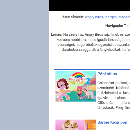
Játék címkék:
Angry birds,
mérges,
madara
Navigáció:
Tel
Leírás:
Ha szereti az Angry Birds rajzfilmet, és sz
kedvenc hobbijára, mesefigurák társaságában. 
ellenségek megpróbálják egymást bosszantani.
darabokra szaggatták a fényképeiket. Indíts
Póni sítlus
Csinosítsd pacidat,
szeretnéd! Különbö
öltöztetheted a lov
igazán csinos 
Öltöztetős álla
lányoknak. Pony Dr
Barbie Kicsi póni