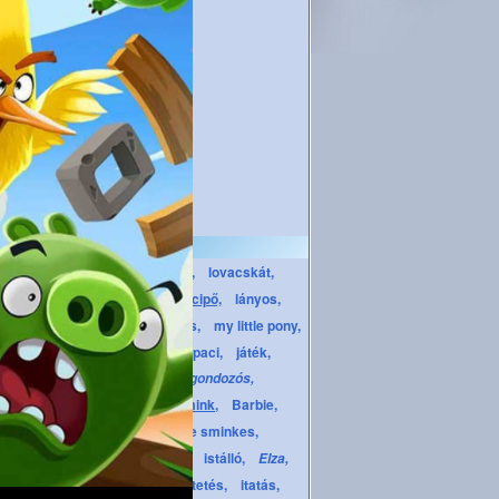
Címkék
csinosítsd,
dress up,
lovacskát,
póni,
öltöztetős,
divatos,
ruha,
cipő,
lányos,
töztetős játék,
lovas öltöztetős,
my little pony,
alkonyat,
piszok,
lovas,
paci,
játék,
én kicsi pónim,
pónis,
gondozós,
my_little_pony,
csajszi,
smink,
Barbie,
sminkes,
csajos,
Barbie sminkes,
ló,
istálló,
Barbie öltöztetős,
paripa,
Elza,
jégvarázs,
frozen,
etetés,
itatás,
elsa,