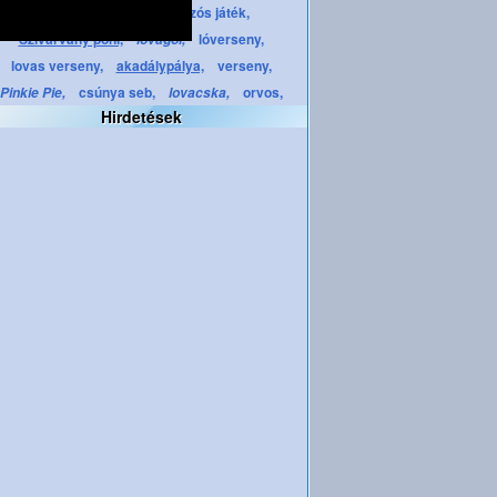
ápolós,
gondozós játék,
ápolás,
Szivárvány póni,
lóverseny,
lovagol,
lovas verseny,
akadálypálya,
verseny,
csúnya seb,
orvos,
Pinkie Pie,
lovacska,
Hirdetések