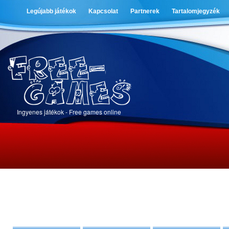
Legújabb játékok
Kapcsolat
Partnerek
Tartalomjegyzék
Ingyenes játékok - Free games online