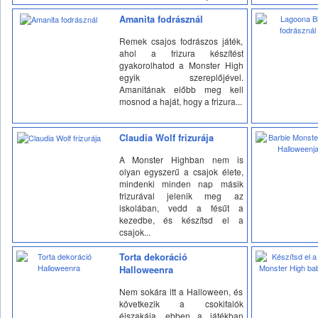
Amanita fodrásznál
Remek csajos fodrászos játék,
ahol a frizura készítést
gyakorolhatod a Monster High
egyik szereplőjével.
Amanitának előbb meg kell
mosnod a haját, hogy a frizura...
Claudia Wolf frizurája
A Monster Highban nem is
olyan egyszerű a csajok élete,
mindenki minden nap másik
frizurával jelenik meg az
iskolában, vedd a fésűt a
kezedbe, és készítsd el a
csajok...
Torta dekoráció
Halloweenra
Nem sokára itt a Halloween, és
következik a csokifalók
éjszakája, ebben a játékban