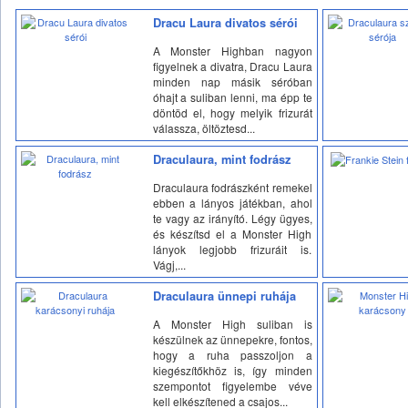
Dracu Laura divatos sérói
A Monster Highban nagyon
figyelnek a divatra, Dracu Laura
minden nap másik séróban
óhajt a suliban lenni, ma épp te
döntöd el, hogy melyik frizurát
válassza, öltöztesd...
Draculaura, mint fodrász
Draculaura fodrászként remekel
ebben a lányos játékban, ahol
te vagy az irányító. Légy ügyes,
és készítsd el a Monster High
lányok legjobb frizuráit is.
Vágj,...
Draculaura ünnepi ruhája
A Monster High suliban is
készülnek az ünnepekre, fontos,
hogy a ruha passzoljon a
kiegészítőkhöz is, így minden
szempontot figyelembe véve
kell elkészítened a csajos...