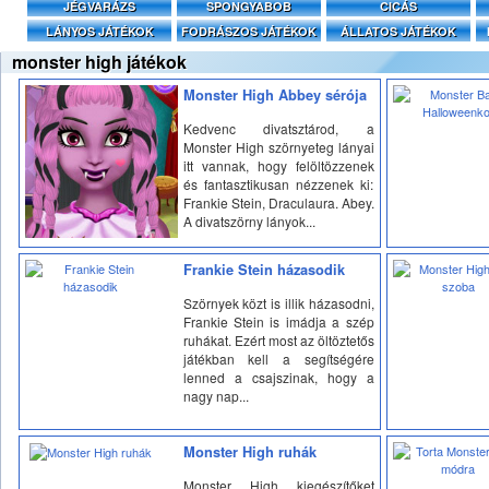
JÉGVARÁZS
SPONGYABOB
CICÁS
LÁNYOS JÁTÉKOK
FODRÁSZOS JÁTÉKOK
ÁLLATOS JÁTÉKOK
monster high játékok
Monster High Abbey sérója
Kedvenc divatsztárod, a
Monster High szörnyeteg lányai
itt vannak, hogy felöltözzenek
és fantasztikusan nézzenek ki:
Frankie Stein, Draculaura. Abey.
A divatszörny lányok...
Frankie Stein házasodik
Szörnyek közt is illik házasodni,
Frankie Stein is imádja a szép
ruhákat. Ezért most az öltöztetős
játékban kell a segítségére
lenned a csajszinak, hogy a
nagy nap...
Monster High ruhák
Monster High kiegészítőket