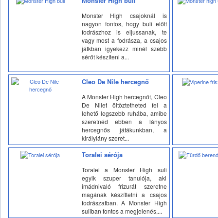
Monster High buli
Monster High csajoknál is
nagyon fontos, hogy buli előtt
fodrászhoz is eljussanak, te
vagy most a fodrásza, a csajos
játkban igyekezz minél szebb
sérőt készíteni a...
Cleo De Nile hercegnő
A Monster High hercegnőt, Cleo
De Nilet öltöztetheted fel a
lehető legszebb ruhába, amibe
szeretnéd ebben a lányos
hercegnős játákunkban, a
királylány szeret...
Toralei sérója
Toralei a Monster High suli
egyik szuper tanulója, aki
imádnivaló frizurát szeretne
magának készíttetni a csajos
fodrászatban. A Monster High
suliban fontos a megjelenés,...