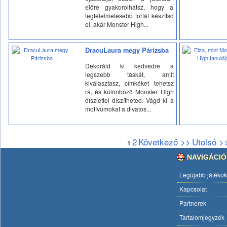
előre gyakorolhatsz, hogy a
legfélelmetesebb tortát készítsd
el, akár Monster High...
DracuLaura megy Párizsba
Dekoráld ki kedvedre a
legszebb táskát, amit
kiválasztasz, címkéket tehetsz
rá, és különböző Monster High
díszlettel díszítheted. Vágd ki a
motívumokat a divatos...
2
Következő >>
Utolsó >
1
NAVIGÁCIÓ
Legújabb játékok
Kapcsolat
Partnerek
Tartalomjegyzék