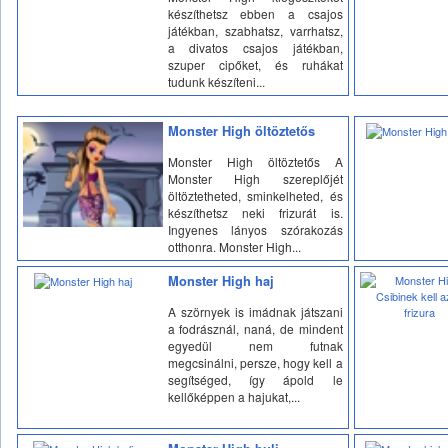
készíthetsz ebben a csajos
játékban, szabhatsz, varrhatsz,
a divatos csajos játékban,
szuper cipőket, és ruhákat
tudunk készíteni...
Monster High öltöztetős
Monster High öltöztetős A
Monster High szereplőjét
öltöztetheted, sminkelheted, és
készíthetsz neki frizurát is.
Ingyenes lányos szórakozás
otthonra. Monster High...
Monster High haj
A szörnyek is imádnak játszani
a fodrásznál, naná, de mindent
egyedül nem futnak
megcsinálni, persze, hogy kell a
segítséged, így ápold le
kellőképpen a hajukat,...