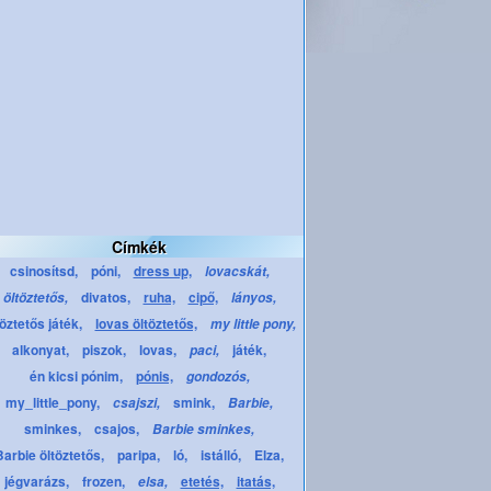
Címkék
csinosítsd,
póni,
dress up,
lovacskát,
divatos,
ruha,
cipő,
öltöztetős,
lányos,
töztetős játék,
lovas öltöztetős,
my little pony,
alkonyat,
piszok,
lovas,
játék,
paci,
én kicsi pónim,
pónis,
gondozós,
my_little_pony,
smink,
csajszi,
Barbie,
sminkes,
csajos,
Barbie sminkes,
Barbie öltöztetős,
paripa,
ló,
istálló,
Elza,
jégvarázs,
frozen,
etetés,
itatás,
elsa,