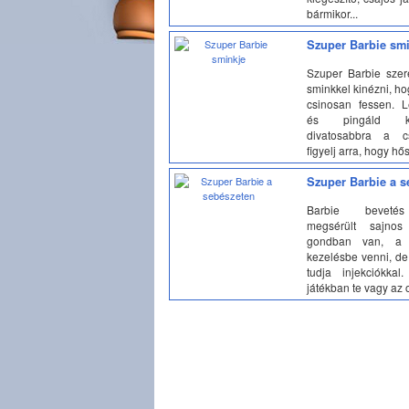
bármikor...
Szuper Barbie sm
Szuper Barbie szer
sminkkel kinézni, h
csinosan fessen. L
és pingáld k
divatosabbra a cs
figyelj arra, hogy hős
Szuper Barbie a s
Barbie beveté
megsérült sajno
gondban van, a l
kezelésbe venni, de
tudja injekciókka
játékban te vagy az o