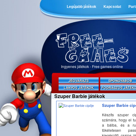
Legújabb játékok
Kapcsolat
Par
Ingyenes játékok - Free games online
JÉGVARÁZS
SPONGYABOB
LÁNYOS JÁTÉKOK
FODRÁSZOS JÁTÉK
Szuper Barbie játékok
Szuper Barbie cip
Készíts szuper ci
számára, hogy el t
a bálba, és a ru
tökéletesen pas
kiegészítő, csajos já