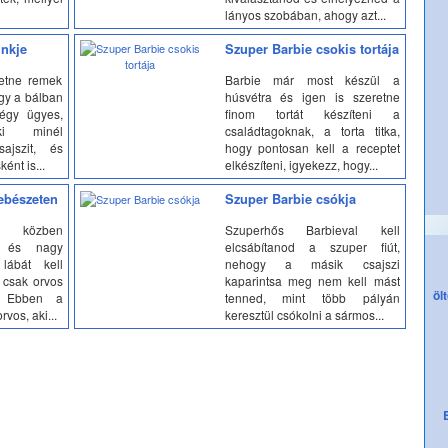
lányos szobában, ahogy azt...
inkje
Szuper Barbie csokis tortája
etne remek
Barbie már most készül a
ogy a bálban
húsvétra és igen is szeretne
égy ügyes,
finom tortát készíteni a
i minél
családtagoknak, a torta titka,
ajszit, és
hogy pontosan kell a receptet
ként is...
elkészíteni, igyekezz, hogy...
ebészeten
Szuper Barbie csókja
s közben
Szuperhős Barbieval kell
s és nagy
elcsábítanod a szuper fiút,
ábát kell
nehogy a másik csajszi
 csak orvos
kaparintsa meg nem kell mást
öl
l. Ebben a
tenned, mint több pályán
rvos, aki...
keresztül csókolni a sármos...