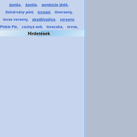
ápolás,
ápolós,
gondozós játék,
lovagol,
lóverseny,
Szivárvány póni,
lovas verseny,
akadálypálya,
verseny,
Pinkie Pie,
lovacska,
orvos,
csúnya seb,
Hirdetések