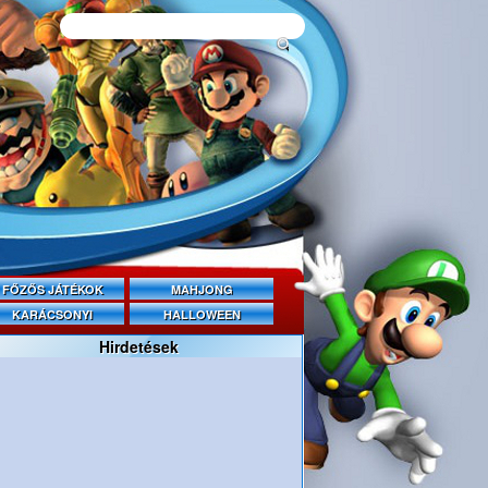
FŐZŐS JÁTÉKOK
MAHJONG
KARÁCSONYI
HALLOWEEN
Hirdetések