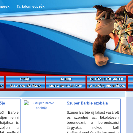
tnerek
Tartalomjegyzék
CICÁS
BARBIE
ÖLTÖZTETŐS JÁTÉK
OK
ÁLLATOS JÁTÉKOK
MOTOROS JÁTÉKOK
TALAPÓS, MIKULÁSOS
ője
Szuper Barbie szobája
pőt Barbie
Szuper Barbie új lakást vásárolt
udjon menni
és szeretné azt tökéletesen
hájához is
berendezni, a berendezési
szoljon a
tárgyakat neked kell
ték, mellyel
kiválasztanod és elhelyezned a