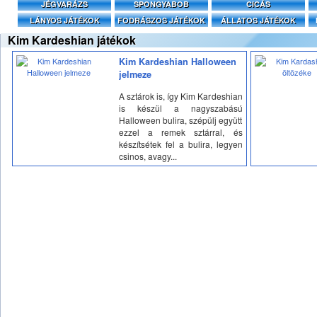
JÉGVARÁZS
SPONGYABOB
CICÁS
LÁNYOS JÁTÉKOK
FODRÁSZOS JÁTÉKOK
ÁLLATOS JÁTÉKOK
Kim Kardeshian játékok
Kim Kardeshian Halloween
jelmeze
A sztárok is, így Kim Kardeshian
is készül a nagyszabású
Halloween bulira, szépülj együtt
ezzel a remek sztárral, és
készítsétek fel a bulira, legyen
csinos, avagy...