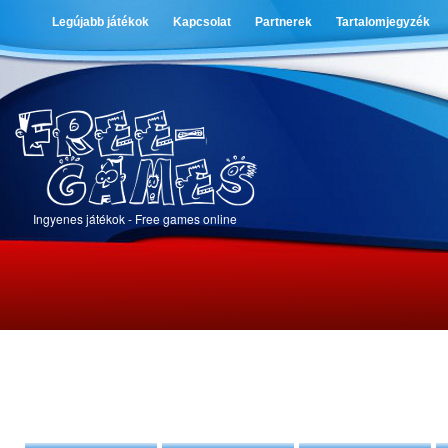
Legújabb játékok
Kapcsolat
Partnerek
Tartalomjegyzék
Ingyenes játékok - Free games online